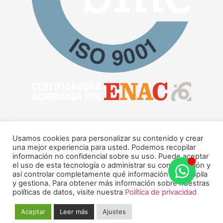
Usamos cookies para personalizar su contenido y crear
una mejor experiencia para usted. Podemos recopilar
información no confidencial sobre su uso. Puede aceptar
el uso de esta tecnología o administrar su configuración y
Copyright © 2026 pymetal.net
así controlar completamente qué información se recopila
Ley de transparencia
Política de privacidad
y gestiona. Para obtener más información sobre nuestras
políticas de datos, visite nuestra
Política de privacidad
Aviso legal y Protección de datos personales
Política de cookies
Política de calidad
Aceptar
Leer más
Ajustes